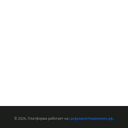
© 2026, Платформа работает на
ЦифровоеУправление.рф
.