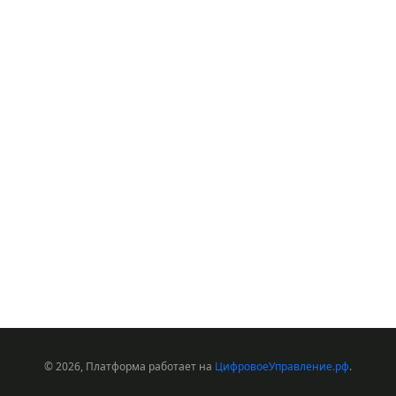
© 2026, Платформа работает на
ЦифровоеУправление.рф
.